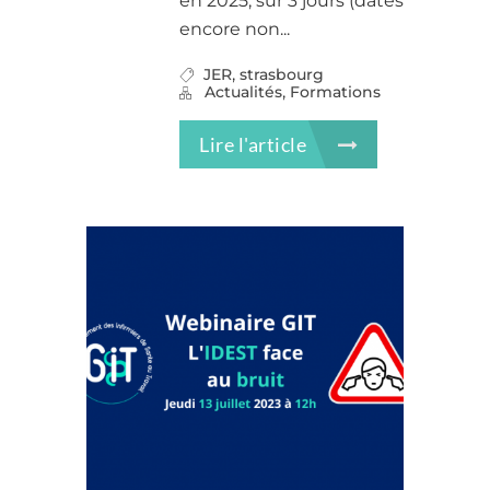
en 2025, sur 3 jours (dates
encore non...
,
JER
strasbourg
,
Actualités
Formations
Lire l'article