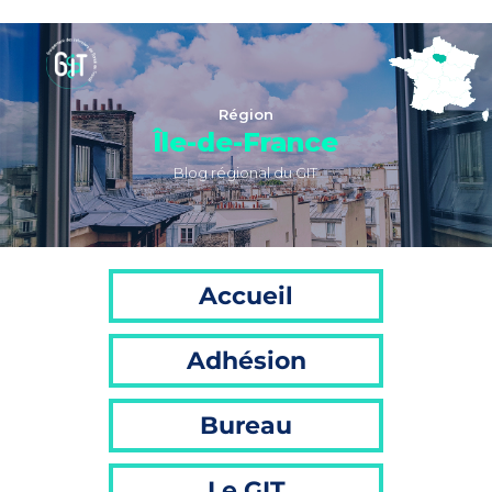
Région
Île-de-France
Blog régional du GIT
Accueil
Adhésion
Bureau
Le GIT