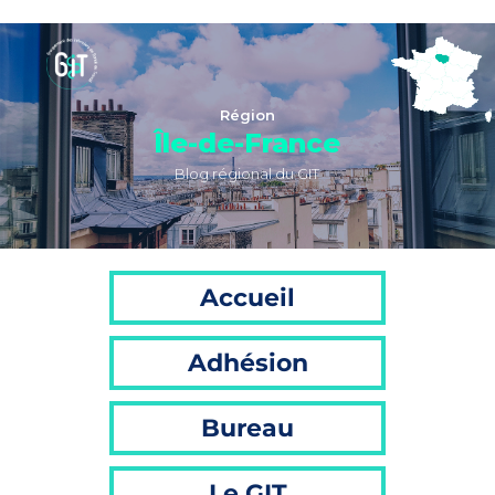
Région
Île-de-France
Blog régional du GIT
Accueil
Adhésion
Bureau
Le GIT