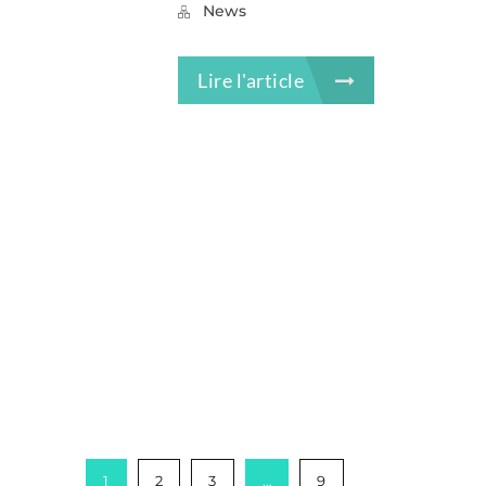
News
Lire l'article
1
2
3
…
9