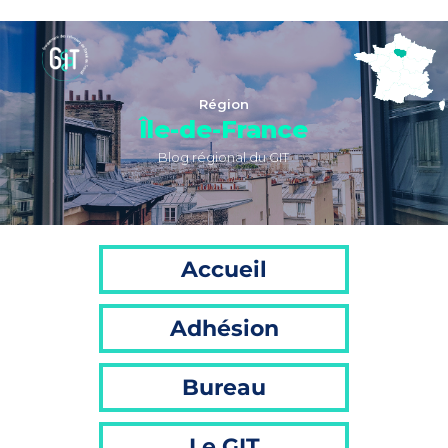
Région
Île-de-France
Blog régional du GIT
Accueil
Adhésion
Bureau
Le GIT