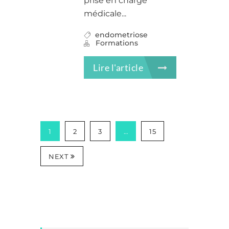
prise en charge
médicale...
endometriose
Formations
Lire l'article
1
2
3
…
15
NEXT