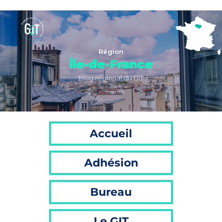
Région
Île-de-France
Blog régional du GIT
Accueil
Adhésion
Bureau
Le GIT