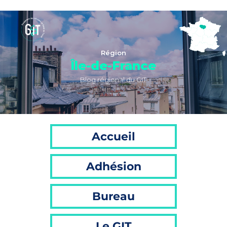
Région
Île-de-France
Blog régional du GIT
Accueil
Adhésion
Bureau
Le GIT